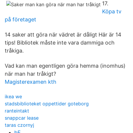
17.
Köpa tv
på företaget
14 saker att göra när vädret är dåligt Här är 14
tips! Bibliotek måste inte vara dammiga och
tråkiga.
Vad kan man egentligen göra hemma (inomhus)
när man har tråkigt?
Magisterexamen kth
ikea we
stadsbiblioteket oppettider goteborg
ranteintakt
snappcar lease
taras czornyj
bF